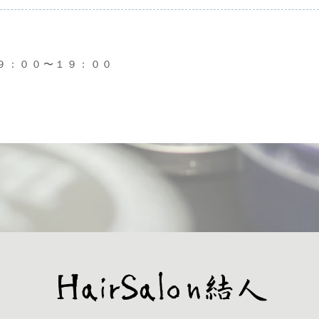
９：００〜１９：００