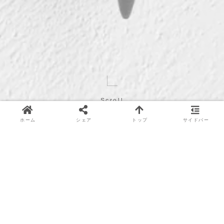
Scroll
ホーム
シェア
トップ
サイドバー
定休日
８月４、１１、１２、１７、１８、１９、２
０、２５日
９月１、８、９、１５、１６、２２、２９日
《information》
店長ブログを更新いたしました